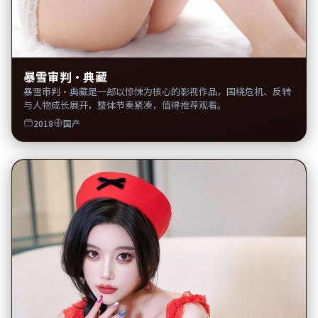
暴雪审判·典藏
暴雪审判·典藏是一部以惊悚为核心的影视作品，围绕危机、反转
与人物成长展开，整体节奏紧凑，值得推荐观看。
2018
国产