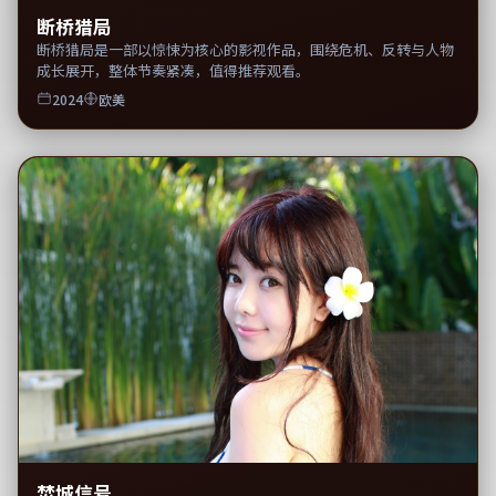
断桥猎局
断桥猎局是一部以惊悚为核心的影视作品，围绕危机、反转与人物
成长展开，整体节奏紧凑，值得推荐观看。
2024
欧美
焚城信号