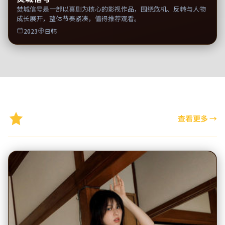
焚城信号是一部以喜剧为核心的影视作品，围绕危机、反转与人物
成长展开，整体节奏紧凑，值得推荐观看。
2023
日韩
精选推荐
查看更多
→