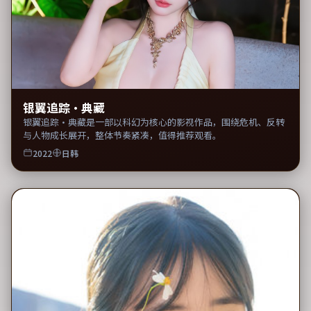
银翼追踪·典藏
银翼追踪·典藏是一部以科幻为核心的影视作品，围绕危机、反转
与人物成长展开，整体节奏紧凑，值得推荐观看。
2022
日韩