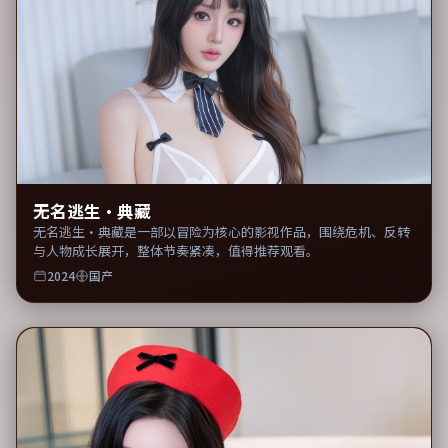
无名逃生·典藏
无名逃生·典藏是一部以冒险为核心的影视作品，围绕危机、反转
与人物成长展开，整体节奏紧凑，值得推荐观看。
2024
国产