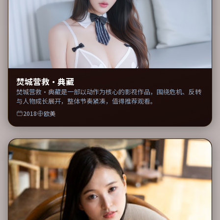
焚城营救·典藏
焚城营救·典藏是一部以动作为核心的影视作品，围绕危机、反转
与人物成长展开，整体节奏紧凑，值得推荐观看。
2018
欧美