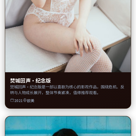
焚城回声·纪念版
焚城回声·纪念版是一部以喜剧为核心的影视作品，围绕危机、反
转与人物成长展开，整体节奏紧凑，值得推荐观看。
2021
欧美