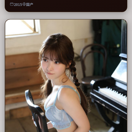
2015
国产