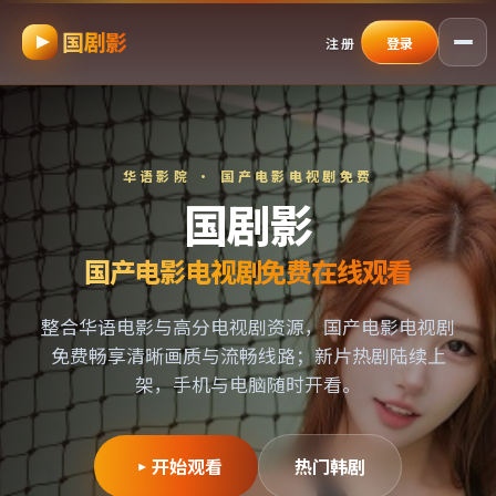
国剧影
跳过导航，进入正文
注册
登录
华语影院 ·
国产电影电视剧免费
国剧影
国产电影电视剧免费
在线观看
整合华语电影与高分电视剧资源，
国产电影电视剧
免费
畅享清晰画质与流畅线路；新片热剧陆续上
架，手机与电脑随时开看。
开始观看
热门韩剧