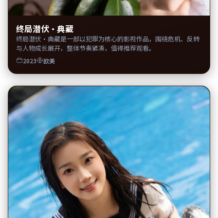
终局潜伏·典藏
终局潜伏·典藏是一部以犯罪为核心的影视作品，围绕危机、反转
与人物成长展开，整体节奏紧凑，值得推荐观看。
2023
欧美