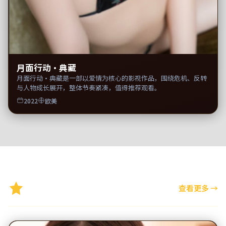
月面行动·典藏
月面行动·典藏是一部以爱情为核心的影视作品，围绕危机、反转
与人物成长展开，整体节奏紧凑，值得推荐观看。
2022
欧美
精选推荐
查看更多
→