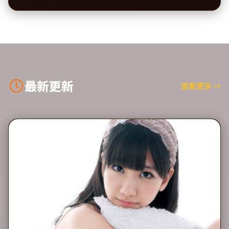
最新更新
查看更多
→