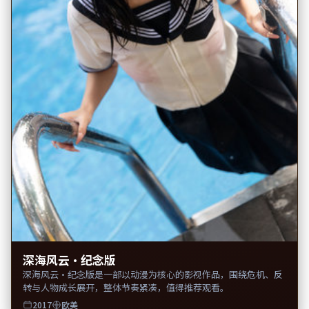
深海风云·纪念版
深海风云·纪念版是一部以动漫为核心的影视作品，围绕危机、反
转与人物成长展开，整体节奏紧凑，值得推荐观看。
2017
欧美