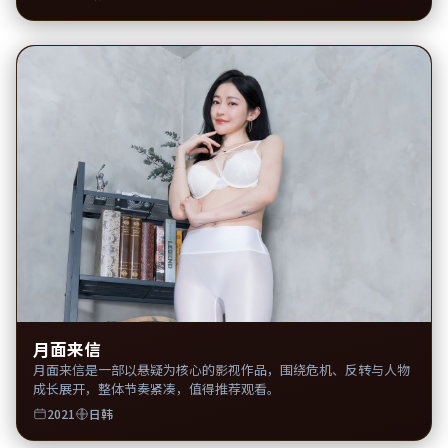
月面来信
月面来信是一部以悬疑为核心的影视作品，围绕危机、反转与人物
成长展开，整体节奏紧凑，值得推荐观看。
2021
日韩