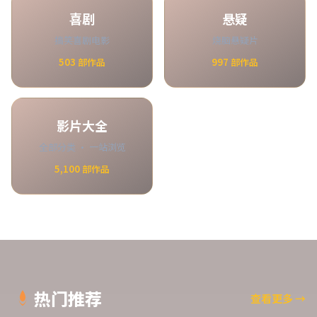
喜剧
悬疑
搞笑喜剧电影
烧脑悬疑片
503
部作品
997
部作品
影片大全
全部分类 · 一站浏览
5,100
部作品
热门推荐
查看更多
→