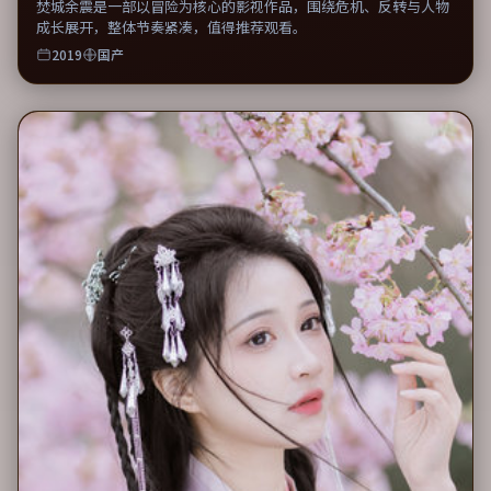
焚城余震是一部以冒险为核心的影视作品，围绕危机、反转与人物
成长展开，整体节奏紧凑，值得推荐观看。
2019
国产